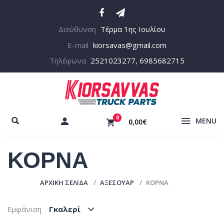
Διεύθυνση
Τέρμα 1ης Ιουλίου
E-mail
kiorsavas@gmail.com
Τηλέφωνα
2521023277, 6985682715
0
MENU
0,00€
ΚΟΡΝΑ
ΑΡΧΙΚΉ ΣΕΛΊΔΑ
ΑΞΕΣΟΥΑΡ
ΚΟΡΝΑ
Εμφάνιση
Γκαλερί