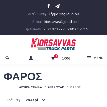
Διεύθυνση
Τέρμα 1ης Ιουλίου
E-mail
kiorsavas@gmail.com
Τηλέφωνα
2521023277, 6985682715
0
MENU
0,00€
ΦΑΡΟΣ
ΑΡΧΙΚΉ ΣΕΛΊΔΑ
ΑΞΕΣΟΥΑΡ
ΦΑΡΟΣ
Εμφάνιση
Γκαλερί