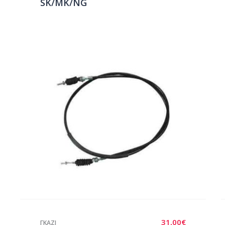
SK/MK/NG
31,00
€
ΓΚΑΖΙ