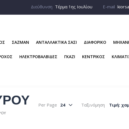
Διεύθυνση
Τέρμα 1ης Ιουλίου
E-mail
kiors
ΡΟΣ
ΣΑΖΜΑΝ
ΑΝΤΑΛΛΑΚΤΙΚΑ ΣΑΣΙ
ΔΙΑΦΟΡΙΚΟ
ΜΗΧΑΝ
ΡΟΧΟΣ
ΗΛΕΚΤΡΟΒΑΛΒΙΔΕΣ
ΓΚΑΖΙ
ΚΕΝΤΡΙΚΟΣ
ΚΛΙΜΑΤ
ΥΡΟΥ
Per Page
24
Ταξινόμηση
Tιμή: χα
ΡΟΥ