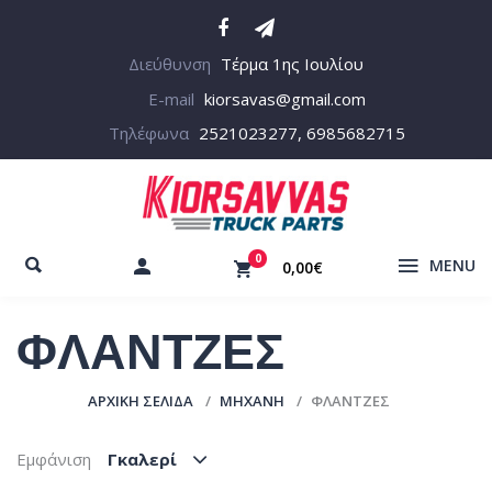
Διεύθυνση
Τέρμα 1ης Ιουλίου
E-mail
kiorsavas@gmail.com
Τηλέφωνα
2521023277, 6985682715
0
MENU
0,00€
ΦΛΑΝΤΖΕΣ
ΑΡΧΙΚΉ ΣΕΛΊΔΑ
ΜΗΧΑΝΗ
ΦΛΑΝΤΖΕΣ
Εμφάνιση
Γκαλερί