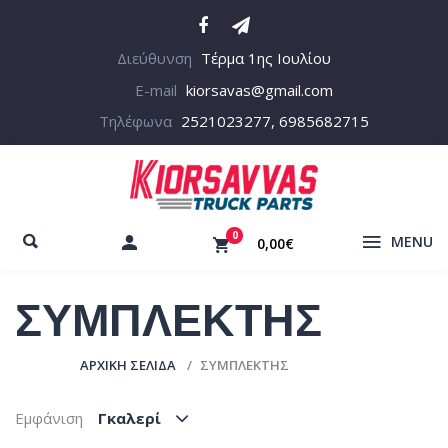
Διεύθυνση
Τέρμα 1ης Ιουλίου
E-mail
kiorsavas@gmail.com
Τηλέφωνα
2521023277, 6985682715
0
MENU
0,00€
ΣΥΜΠΛΕΚΤΗΣ
ΑΡΧΙΚΉ ΣΕΛΊΔΑ
ΣΥΜΠΛΕΚΤΗΣ
Εμφάνιση
Γκαλερί