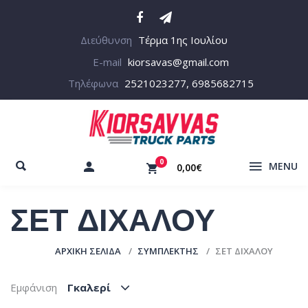
Διεύθυνση
Τέρμα 1ης Ιουλίου
E-mail
kiorsavas@gmail.com
Τηλέφωνα
2521023277, 6985682715
0
MENU
0,00€
ΣΕΤ ΔΙΧΑΛΟΥ
ΑΡΧΙΚΉ ΣΕΛΊΔΑ
ΣΥΜΠΛΕΚΤΗΣ
ΣΕΤ ΔΙΧΑΛΟΥ
Εμφάνιση
Γκαλερί