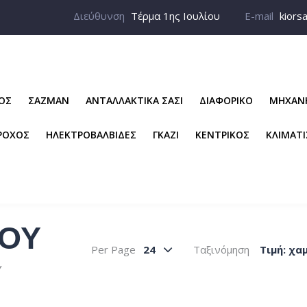
Διεύθυνση
Τέρμα 1ης Ιουλίου
E-mail
kiors
ΡΟΣ
ΣΑΖΜΑΝ
ΑΝΤΑΛΛΑΚΤΙΚΑ ΣΑΣΙ
ΔΙΑΦΟΡΙΚΟ
ΜΗΧΑΝ
ΡΟΧΟΣ
ΗΛΕΚΤΡΟΒΑΛΒΙΔΕΣ
ΓΚΑΖΙ
ΚΕΝΤΡΙΚΟΣ
ΚΛΙΜΑΤ
ΙΟΥ
Per Page
24
Ταξινόμηση
Tιμή: χα
Υ