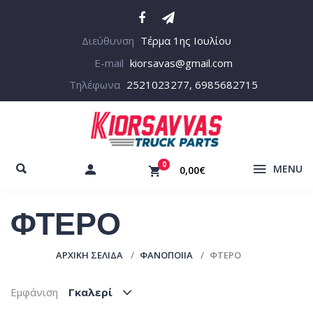
Διεύθυνση
Τέρμα 1ης Ιουλίου
E-mail
kiorsavas@gmail.com
Τηλέφωνα
2521023277, 6985682715
0
MENU
0,00€
ΦΤΕΡΟ
ΑΡΧΙΚΉ ΣΕΛΊΔΑ
ΦΑΝΟΠΟΙΙΑ
ΦΤΕΡΟ
Εμφάνιση
Γκαλερί