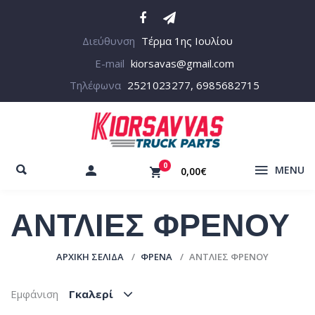
Διεύθυνση
Τέρμα 1ης Ιουλίου
E-mail
kiorsavas@gmail.com
Τηλέφωνα
2521023277, 6985682715
0
MENU
0,00€
ΑΝΤΛΙΕΣ ΦΡΕΝΟΥ
ΑΡΧΙΚΉ ΣΕΛΊΔΑ
ΦΡΕΝΑ
ΑΝΤΛΙΕΣ ΦΡΕΝΟΥ
Εμφάνιση
Γκαλερί