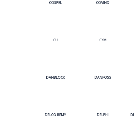
COSPEL
COVIND
CU
CXM
DANBLOCK
DANFOSS
DELCO REMY
DELPHI
D