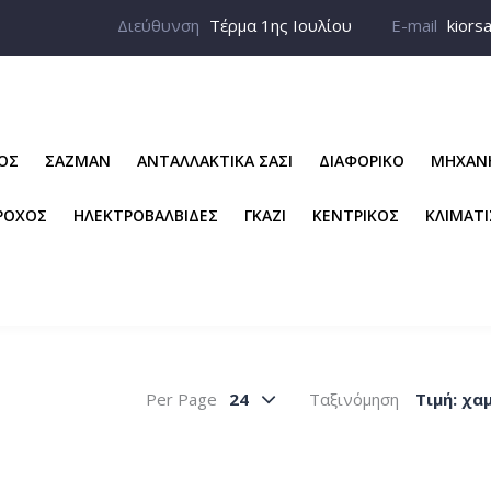
Διεύθυνση
Τέρμα 1ης Ιουλίου
E-mail
kiors
ΡΟΣ
ΣΑΖΜΑΝ
ΑΝΤΑΛΛΑΚΤΙΚΑ ΣΑΣΙ
ΔΙΑΦΟΡΙΚΟ
ΜΗΧΑΝ
ΡΟΧΟΣ
ΗΛΕΚΤΡΟΒΑΛΒΙΔΕΣ
ΓΚΑΖΙ
ΚΕΝΤΡΙΚΟΣ
ΚΛΙΜΑΤ
Per Page
24
Ταξινόμηση
Tιμή: χα