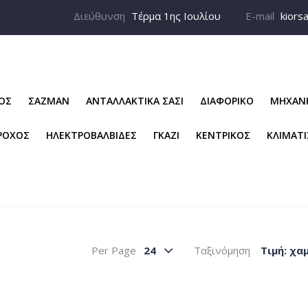
Διεύθυνση
Τέρμα 1ης Ιουλίου
E-mail
kiors
ΡΟΣ
ΣΑΖΜΑΝ
ΑΝΤΑΛΛΑΚΤΙΚΑ ΣΑΣΙ
ΔΙΑΦΟΡΙΚΟ
ΜΗΧΑΝ
ΡΟΧΟΣ
ΗΛΕΚΤΡΟΒΑΛΒΙΔΕΣ
ΓΚΑΖΙ
ΚΕΝΤΡΙΚΟΣ
ΚΛΙΜΑΤ
Per Page
24
Ταξινόμηση
Tιμή: χα