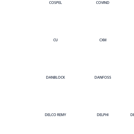
COSPEL
COVIND
CU
CXM
DANBLOCK
DANFOSS
DELCO REMY
DELPHI
D