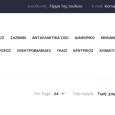
Διεύθυνση
Τέρμα 1ης Ιουλίου
E-mail
kiors
ΡΟΣ
ΣΑΖΜΑΝ
ΑΝΤΑΛΛΑΚΤΙΚΑ ΣΑΣΙ
ΔΙΑΦΟΡΙΚΟ
ΜΗΧΑΝ
ΡΟΧΟΣ
ΗΛΕΚΤΡΟΒΑΛΒΙΔΕΣ
ΓΚΑΖΙ
ΚΕΝΤΡΙΚΟΣ
ΚΛΙΜΑΤ
Per Page
24
Ταξινόμηση
Tιμή: χα