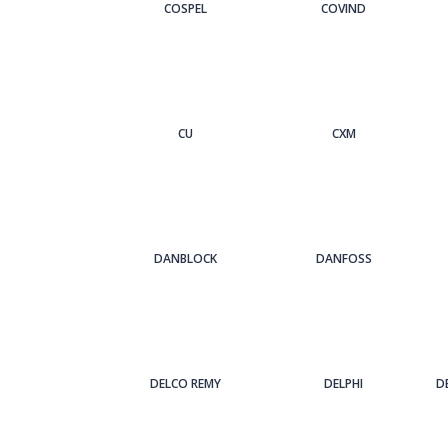
COSPEL
COVIND
CU
CXM
DANBLOCK
DANFOSS
DELCO REMY
DELPHI
D