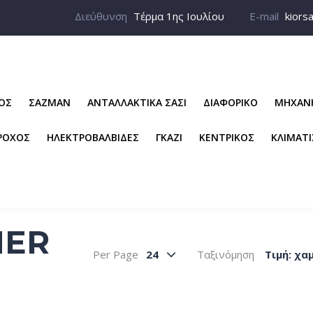
Διεύθυνση
Τέρμα 1ης Ιουλίου
E-mail
kiors
ΡΟΣ
ΣΑΖΜΑΝ
ΑΝΤΑΛΛΑΚΤΙΚΑ ΣΑΣΙ
ΔΙΑΦΟΡΙΚΟ
ΜΗΧΑΝ
ΡΟΧΟΣ
ΗΛΕΚΤΡΟΒΑΛΒΙΔΕΣ
ΓΚΑΖΙ
ΚΕΝΤΡΙΚΟΣ
ΚΛΙΜΑΤ
NER
Per Page
24
Ταξινόμηση
Tιμή: χα