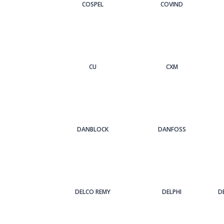
COSPEL
COVIND
CU
CXM
DANBLOCK
DANFOSS
DELCO REMY
DELPHI
D