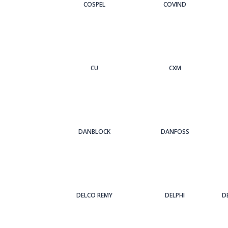
COSPEL
COVIND
CU
CXM
DANBLOCK
DANFOSS
DELCO REMY
DELPHI
D