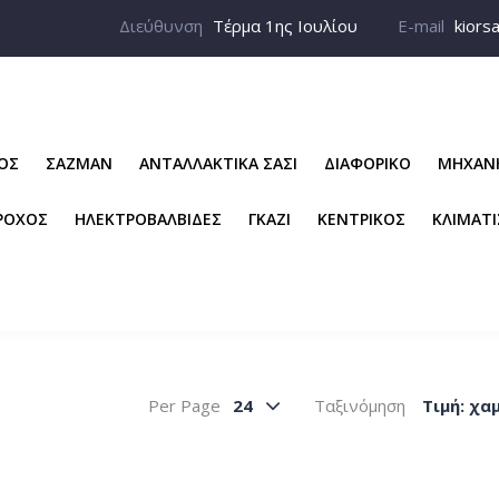
Διεύθυνση
Τέρμα 1ης Ιουλίου
E-mail
kiors
ΡΟΣ
ΣΑΖΜΑΝ
ΑΝΤΑΛΛΑΚΤΙΚΑ ΣΑΣΙ
ΔΙΑΦΟΡΙΚΟ
ΜΗΧΑΝ
ΡΟΧΟΣ
ΗΛΕΚΤΡΟΒΑΛΒΙΔΕΣ
ΓΚΑΖΙ
ΚΕΝΤΡΙΚΟΣ
ΚΛΙΜΑΤ
Per Page
24
Ταξινόμηση
Tιμή: χα