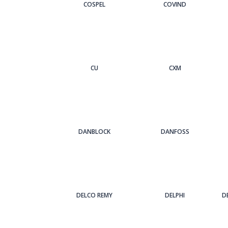
COSPEL
COVIND
CU
CXM
DANBLOCK
DANFOSS
DELCO REMY
DELPHI
D