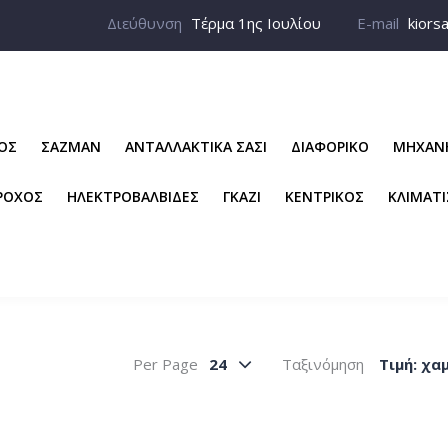
Διεύθυνση
Τέρμα 1ης Ιουλίου
E-mail
kiors
ΡΟΣ
ΣΑΖΜΑΝ
ΑΝΤΑΛΛΑΚΤΙΚΑ ΣΑΣΙ
ΔΙΑΦΟΡΙΚΟ
ΜΗΧΑΝ
ΡΟΧΟΣ
ΗΛΕΚΤΡΟΒΑΛΒΙΔΕΣ
ΓΚΑΖΙ
ΚΕΝΤΡΙΚΟΣ
ΚΛΙΜΑΤ
Per Page
24
Ταξινόμηση
Tιμή: χα